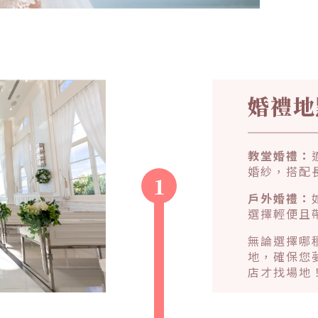
婚禮地
教堂婚禮：
婚紗，搭配
1
戶外婚禮：
選擇輕便且
無論選擇哪
地，確保您
店才找場地