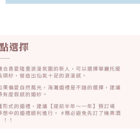
點選擇
適合喜愛隆重浪漫氛圍的新人，可以選擇華麗托擺
長頭紗，營造出仙氣十足的浪漫感。
如果偏愛自然風光，海灘婚禮是不錯的選擇，建議
帶有度假感的婚紗。
種形式的婚禮，建議【提前半年～一年】預訂場
夢想中的婚禮順利進行。 #務必避免先訂了機票酒
！！！