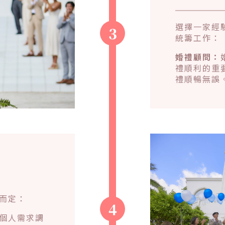
選擇一家經
3
統籌工作：
婚禮顧問：
禮順利的重
禮順暢無誤
而定：
4
個人需求調