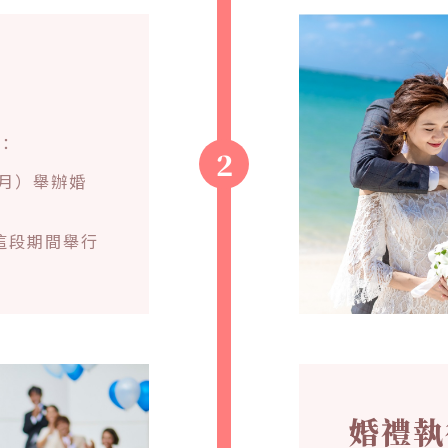
：
2
1月）舉辦婚
這段期間舉行
婚禮執